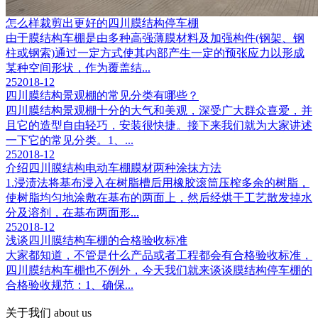
怎么样裁剪出更好的四川膜结构停车棚
由于膜结构车棚是由多种高强薄膜材料及加强构件(钢架、钢
柱或钢索)通过一定方式使其内部产生一定的预张应力以形成
某种空间形状，作为覆盖结...
25
2018-12
四川膜结构景观棚的常见分类有哪些？
四川膜结构景观棚十分的大气和美观，深受广大群众喜爱，并
且它的造型自由轻巧，安装很快捷。接下来我们就为大家讲述
一下它的常见分类。1、...
25
2018-12
介绍四川膜结构电动车棚膜材两种涂抹方法
1.浸渍法将基布浸入在树脂槽后用橡胶滚筒压榨多余的树脂，
使树脂均匀地涂敷在基布的两面上，然后经烘干工艺散发掉水
分及溶剂，在基布两面形...
25
2018-12
浅谈四川膜结构车棚的合格验收标准
大家都知道，不管是什么产品或者工程都会有合格验收标准，
四川膜结构车棚也不例外，今天我们就来谈谈膜结构停车棚的
合格验收规范：1、确保...
关于我们
about us